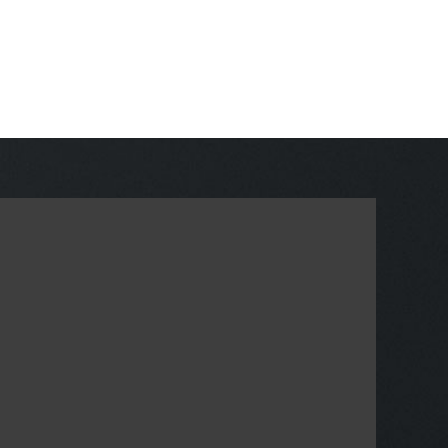
Contacte
Español
TALK TO US