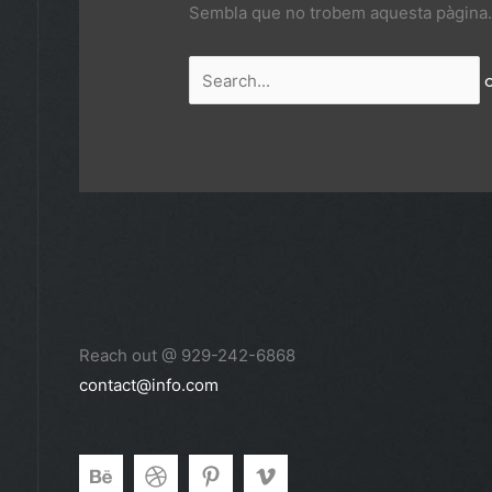
Sembla que no trobem aquesta pàgina. 
Reach out @ 929-242-6868
contact@info.com